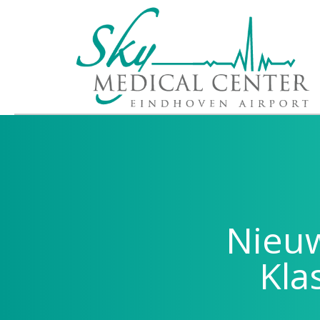
Nieuw
Kla