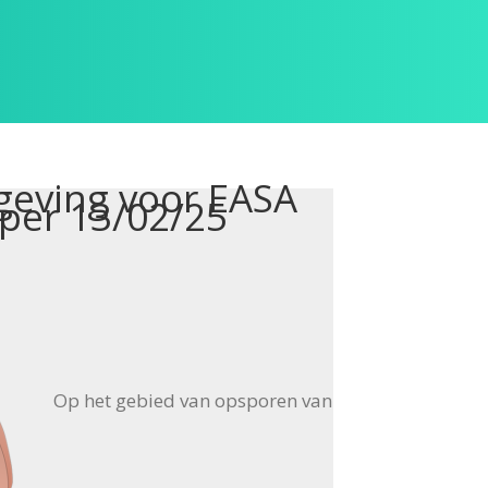
geving voor EASA
 per 13/02/25
Op het gebied van opsporen van