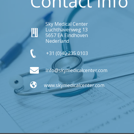
Contact info
Sky Medical Center
Luchthavenweg 13
Sky Medical Center
5657 EA Eindhoven
Nederland
+31 (0)40 235 0103
+31 (0)40 235 0103
mail
info@skymedicalcenter.com
www.skymedicalcenter.com
mail