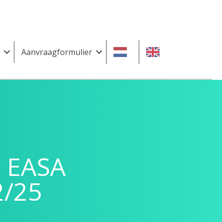
Aanvraagformulier
r EASA
2/25