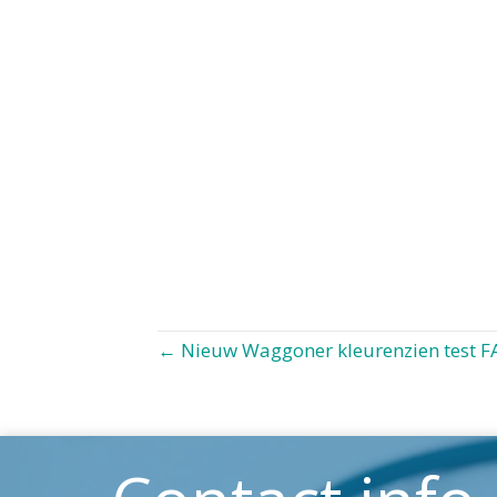
Posts
navigation
← Nieuw Waggoner kleurenzien test F